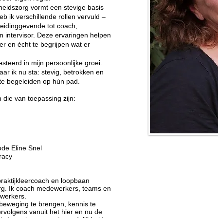
heidszorg vormt een stevige basis
eb ik verschillende rollen vervuld –
leidinggevende tot coach,
 intervisor. Deze ervaringen helpen
r en écht te begrijpen wat er
steerd in mijn persoonlijke groei.
r ik nu sta: stevig, betrokken en
e begeleiden op hún pad.
 die van toepassing zijn:
de Eline Snel
racy
raktijkleercoach en loopbaan
rg. Ik coach medewerkers, teams en
ewerkers.
 beweging te brengen, kennis te
volgens vanuit het hier en nu de