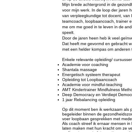
Mijn brede achtergrond in de gezond
voor mijn werk. In de loop der jaren h
van verpleegkundige tot docent, van 
teamcoach, loopbaancoach, trainer en
me om me goed in te leven in de ande
speelt.
Door de jaren heen heb ik veel geïnve
Dat heeft me gevormd en gebracht waa
met een helder kompas om anderen t
Enkele relevante opleiding/ cursussen
Academie voor coaching
Shantala massage
Energetisch systeem therapeut
Opleiding tot Loopbaancoach
Academie voor mindful-teaching
AMT Kindertrainer Mindfulness Metho
Deep Democracy en Verdiept Democ
1 jaar Rebalancing opleiding
Op dit moment ben ik werkzaam als p
begeleider binnen de gezondheidszo
voer loopbaan gesprekken met med
Als coach streef ik ernaar mensen in
laten maken met hun kracht om ze ver