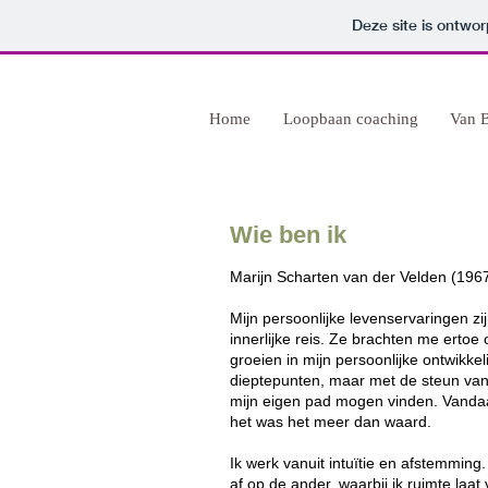
Deze site is ontw
Home
Loopbaan coaching
Van B
Wie ben ik
Marijn Scharten van der Velden (196
Mijn persoonlijke levenservaringen z
innerlijke reis. Ze brachten me ertoe
groeien in mijn persoonlijke ontwikke
dieptepunten, maar met de steun van
mijn eigen pad mogen vinden. Vandaag
het was het meer dan waard.
Ik werk vanuit intuïtie en afstemming.
af op de ander, waarbij ik ruimte laat