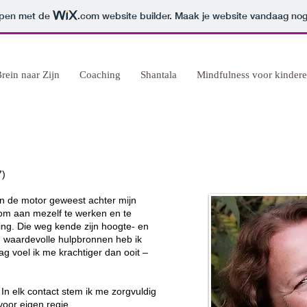
orpen met de
.com
website builder. Maak je website vandaag nog
rein naar Zijn
Coaching
Shantala
Mindfulness voor kindere
7)
ijn de motor geweest achter mijn
 om aan mezelf te werken en te
ling. Die weg kende zijn hoogte- en
 waardevolle hulpbronnen heb ik
 voel ik me krachtiger dan ooit –
 In elk contact stem ik me zorgvuldig
 voor eigen regie.