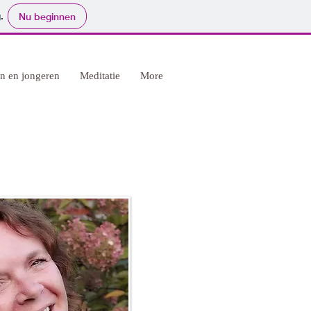
.
Nu beginnen
n en jongeren
Meditatie
More