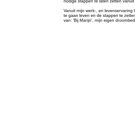
nodige stappen te laten zetten vanuit
Vanuit mijn werk-, en levenservaring
te gaan leven en de stappen te zetten
van: 'Bij Marijn', mijn eigen droombedr